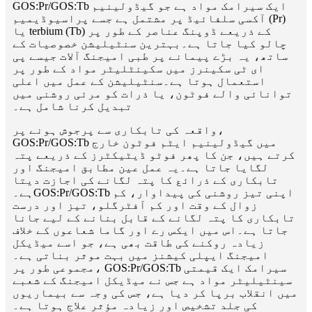
GOS:Pr/GOS:Tb ایک سیرامک ​​مواد ہے جو گیڈولینیم
آکسی سلفائیڈ پر مشتمل ہے جسے پراسیوڈیمیم (Pr)
یا terbium (Tb) کے ذریعے ڈوپنگ عناصر کے طور پر
چالو کیا جاتا ہے۔بہترین سنٹیلیشن خصوصیات کے
ساتھ، یہ بڑے پیمانے پر طبی امیجنگ آلات جیسے پی
ای ٹی سکینرز میں سکینٹلیٹر مواد کے طور پر
استعمال ہوتا ہے۔سنٹیلیشن کے عمل میں اعلی
توانائی والے فوٹون، یا ذرات کو مرئی روشنی میں
تبدیل کرنا شامل ہے۔
واقعہ کی تابکاری سے پرجوش ہونے پر،
GOS:Pr/GOS:Tb میں گیڈولینیم ایٹم فوٹون خارج
کرتے ہیں، جن کا پھر فوٹو ڈیٹیکٹرز کے ذریعے پتہ
لگایا جاتا ہے۔یہ عمل عین مطابق امیجنگ اور
تابکاری کے ذرائع کا پتہ لگانے کی اجازت دیتا
ہے۔GOS:Pr/GOS:Tb اپنی تیز روشنی کی پیداوار، کم
زوال کے وقت اور کم آفٹرگلو، تیز اور درست
تابکاری کا پتہ لگانے کے قابل بنانے کے لیے جانا
جاتا ہے۔اس میں ایکس رے اور گاما شعاعوں کے خلاف
زیادہ روکنے کی طاقت بھی ہے، جو اسے میڈیکل
امیجنگ ایپلی کیشنز میں بہت موثر بناتی ہے۔
مجموعی طور پر، GOS:Pr/GOS:Tb سیرامک ​​ایک قیمتی
سینٹیلیٹر مواد ہے جس نے میڈیکل امیجنگ کے شعبے
میں انقلاب برپا کر دیا ہے، جس کی وجہ سے بیماریوں
کی جلد تشخیص اور زیادہ مؤثر علاج ہوتا ہے۔