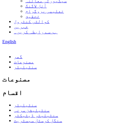
سیکیورٹی معائنہ
آئل لاگنگ
تعلیمی پروگرام
تحقیق
کوالٹی کنٹرول
خبریں
ہم سے رابطہ کریں۔
English
گھر
مصنوعات
سنٹیلیٹر
مصنوعات
اقسام
سنٹیلیٹر
سنٹیلیشن سرنی
سنٹیلیٹر ڈیٹیکٹر
سنگل کرسٹل سبسٹریٹ