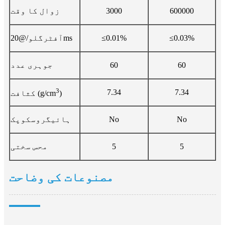
600000
3000
زوال کا وقت
≤0.03%
≤0.01%
آفٹرگلو/@20ms
60
60
جوہری عدد
3
7.34
7.34
)
کثافت (g/cm
No
No
ہائیگروسکوپک
5
5
محس سختی
مصنوعات کی وضاحت