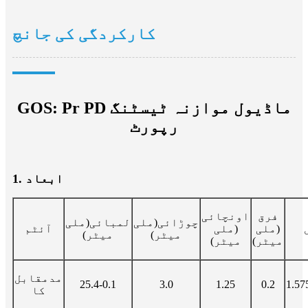
کارکردگی کی جانچ
GOS: Pr PD ماڈیول موازنہ ٹیسٹنگ
رپورٹ
1. ابعاد
فرق
اونچائی
چوڑائی(ملی
لمبائی(ملی
(ملی
(ملی
آئٹم
میٹر)
میٹر)
میٹر)
میٹر)
مدمقابل
25.4-0.1
3.0
1.25
0.2
1.57
کا