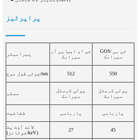
پراپرٹیز
GOS: ٹی بی
جی او ایس: پی آر
پیرامیٹر
سیرامک
سیرامک
550
512
چوٹی طول موج/nm
پولی کرسٹل
پولی کرسٹل
سسٹم
سیرامک
سیرامک
پارباسی
پارباسی
شفافیت
لائٹ آؤٹ پٹ
27
45
(فوٹانز/keV)