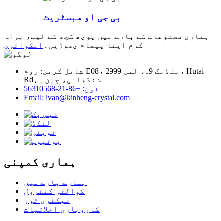
بی جی او سبسٹریٹ
ہماری مصنوعات کے بارے میں پوچھ گچھ کے لیے، براہ
کرم اپنا پیغام چھوڑیں۔
انکوائری
شامل کریں: روم E08، بلڈنگ 19، لین 2999، Hutai
Rd، شنگھائی، چین۔
فون: +86-21-56310568
Email: ivan@kinheng-crystal.com
ہماری کمپنی
ہمارے بارے میں
کوالٹی کنٹرول
فیکٹری ٹور
کاروباری اخلاقیات