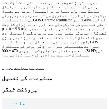
میں بہترین خصوصیات ہیں جیسے ہائی لائٹ آؤٹ پٹ،
ہائی ڈینسٹی، کم آفٹرگلو پرفارمنس، یہ میڈیکل
امیجنگ میں بڑے پیمانے پر استعمال ہوتا ہے بشمول
میڈیکل سی ٹی اور انڈسٹریل سی ٹی اسکینر، سیکیورٹی
سی ٹی ڈیٹیکٹر۔GOS Ceramic scintillator میں X-rays کے لیے
اعلیٰ تبدیلی کی کارکردگی ہے، اور اس کا زوال کا وقت
(t1/10 = 5.5 us) کم ہے، جو مختصر وقت میں بار بار تصویر
کشی کا احساس کر سکتا ہے۔اسے نہ صرف طبی امیجنگ آلات
میں استعمال کیا جا سکتا ہے بلکہ رنگین ٹیلی ویژن
پکچر ٹیوب میں بھی استعمال کیا جا سکتا ہے۔GOS
سیرامک ​​سنٹیلیٹر میں اخراج کی چوٹی کی سپیکٹرل
رینج 470 ~ 900 nm ہے، جو سلکان فوٹوڈیوڈس (Si PD) کی
سپیکٹرل حساسیت سے اچھی طرح میل کھاتی ہے۔
ہمیں ای میل بھیجیں۔
مصنوعات کی تفصیل
پروڈکٹ ٹیگز
فائدہ