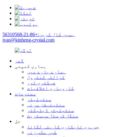
ہمیں کال کریں:+86-21-56310568
ivan@kinheng-crystal.com
گھر
ہماری کمپنی
ہمارے بارے میں
کوالٹی کنٹرول
فیکٹری ٹور
کاروباری اخلاقیات
مصنوعات
سنٹیلیٹر
سنٹیلیشن سرنی
سنٹیلیٹر ڈیٹیکٹر
سنگل کرسٹل سبسٹریٹ
حل
جوہری تابکاری کا پتہ لگانا
طبی عکس زنی