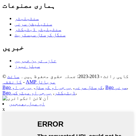
ہماری مصنوعات
سنٹیلیٹر
سنٹیلیشن سرنی
سنٹیلیٹر ڈیٹیکٹر
سنگل کرسٹل سبسٹریٹ
خبریں
تازہ ترین خبریں
سیلز نیوز
© کاپی رائٹ - 2013-2023: جملہ حقوق محفوظ ہیں۔
سائٹ
AMP موبائل
-
کا نقشہ
,
Bgo سرنی
,
Bgo کرسٹل سرنی
,
بی جی او کرسٹل
,
بی جی او
,
Bgo ڈیٹیکٹر
,
بی جی او میٹرکس
ای میل بھیجیں
x