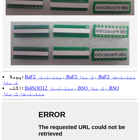
BaF2 سنٹیلیٹر، BaF2 کرسٹل، BaF2 سنٹیلیشن
پچھلا:
کرسٹل
Bi4Si3O12 سنٹیلیٹر، BSO کرسٹل، BSO
اگلے:
سنٹیلیشن کرسٹل