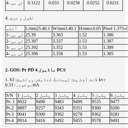
0.0211
0.0252
0.0258
0.033
0.1122
ٹی بی -4
4. طول و عرض:
Pixel 1.375±
±0.05
H/mm
3.40.1
W/mm
25.40.1
L/mm
آئٹم
1.386
1.52
3.363
25.39
ٹی بی -1
1.387
1.53
3.337
25.397
ٹی بی -2
1.389
1.53
3.352
25.392
ٹی بی -3
1.385
1.53
3.358
25.396
ٹی بی -4
2. GOS: Pr PD ماڈیول 4 PCS
1. لائٹ آؤٹ پٹ: ٹیسٹنگ کنڈیشن وولٹیج: 63 kv؛
موجودہ: 0.33mA
پکسل 6
پکسل 5
پکسل 4
پکسل 3
پکسل 2
پکسل 1
S/N
Pr- 1
8922
9490
9483
9499
9535
9477
Pr-2
8897
9257
9343
9351
9360
9200
Pr-3
9041
9300
9302
9278
9362
9281
Pr-4
8914
9416
9492
9455
9578
9491