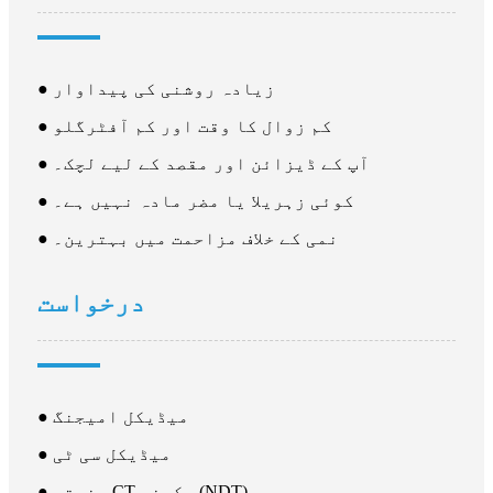
● زیادہ روشنی کی پیداوار
● کم زوال کا وقت اور کم آفٹرگلو
● آپ کے ڈیزائن اور مقصد کے لیے لچک۔
● کوئی زہریلا یا مضر مادہ نہیں ہے۔
● نمی کے خلاف مزاحمت میں بہترین۔
درخواست
● میڈیکل امیجنگ
● میڈیکل سی ٹی
● صنعتی CT سکینر (NDT)