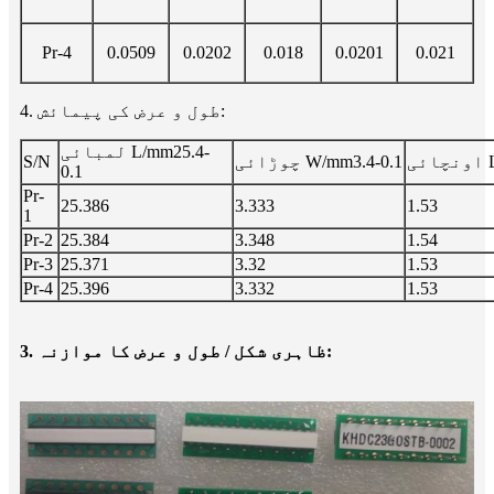
Pr-4
0.0509
0.0202
0.018
0.0201
0.021
4. طول و عرض کی پیمائش:
لمبائی L/mm25.4-
L
چوڑائی W/mm3.4-0.1
S/N
0.1
Pr-
25.386
3.333
1.53
1
Pr-2
25.384
3.348
1.54
Pr-3
25.371
3.32
1.53
Pr-4
25.396
3.332
1.53
3. ظاہری شکل / طول و عرض کا موازنہ: