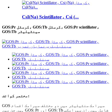
CsI(Na) Scintillator، Csi (...
GOS:Pr کرسٹل، GOS:Tb کرسٹل، GOS:Pr scintillator،
GOS:Tb سینٹیلیٹر
مختصر کوائف:
GOS سیرامک ​​سنٹیلیٹر میں دو مختلف سیرامک ​​اقسام
ہیں جن میں GOS: Pr اور GOS: Tb ​​شامل ہیں۔ان سیرامکس