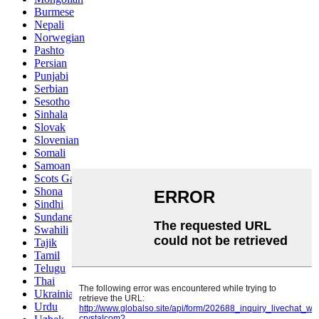
Burmese
Nepali
Norwegian
Pashto
Persian
Punjabi
Serbian
Sesotho
Sinhala
Slovak
Slovenian
Somali
Samoan
Scots Gaelic
Shona
Sindhi
Sundanese
Swahili
Tajik
Tamil
Telugu
Thai
Ukrainian
Urdu